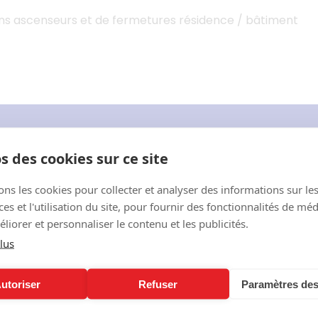
ions ascenseurs et de fermetures résidence / bâtiment
CEVEZ TOUTE L’ACTUALITÉ DE L’ÉVÉNEM
s des cookies sur ce site
s, speakers, temps forts… ne manquez aucune in
ons les cookies pour collecter et analyser des informations sur le
s et l'utilisation du site, pour fournir des fonctionnalités de mé
liorer et personnaliser le contenu et les publicités.
lus
utoriser
Refuser
Paramètres des