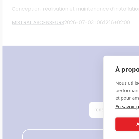
Conception, réalisation et maintenance d’installat
MISTRAL ASCENSEURS
2026-07-03T06:12:16+02:00
RE
À propo
Programme
Nous utilis
performance
et pour amé
En savoir p
A