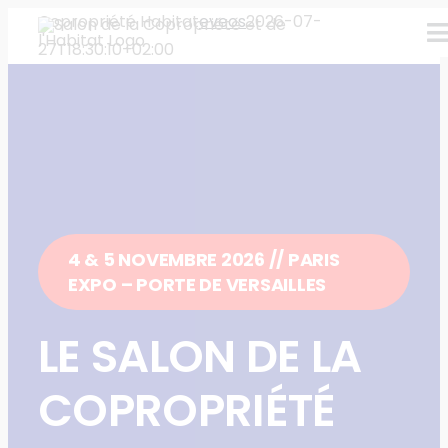
Skip
Copropriété Habitat
eveos
2026-07-
T
to
27T18:30:10+02:00
content
N
Conf
Expo
Infos
4 & 5 NOVEMBRE 2026 // PARIS
EXPO – PORTE DE VERSAILLES
Thém
LE SALON DE LA
EXPO
COPROPRIÉTÉ
VISIT