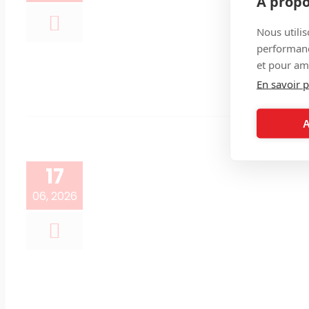
À propo
Nous utilis
performance
et pour amé
En savoir p
A
17
06, 2026