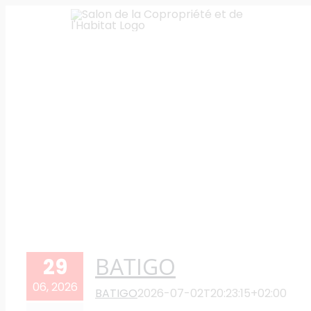
Skip
to
content
BATIGO
29
06, 2026
BATIGO
2026-07-02T20:23:15+02:00